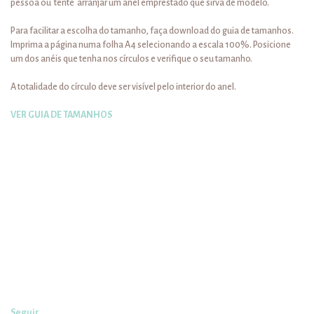
pessoa ou tente arranjar um anel emprestado que sirva de modelo.
Para facilitar a escolha do tamanho, faça download do guia de tamanhos.
Imprima a página numa folha A4 selecionando a escala 100%. Posicione
um dos anéis que tenha nos círculos e verifique o seu tamanho.
A totalidade do círculo deve ser visível pelo interior do anel.
VER GUIA DE TAMANHOS
Seguir