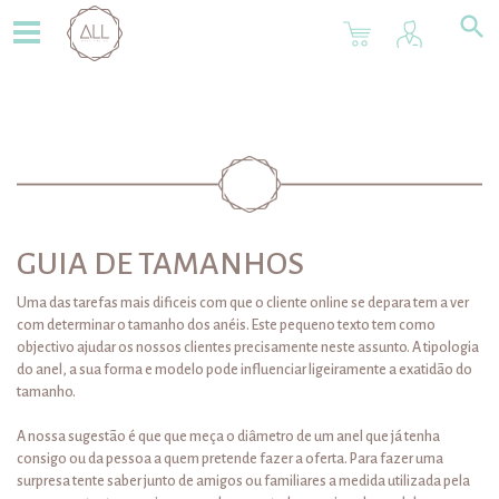
×
Fechar
×
Identifique-Se
Carrinho
Quantidade de produtos:
Total:
GUIA DE TAMANHOS
0
0,00€
Uma das tarefas mais dificeis com que o cliente online se depara tem a ver
Esqueci-me da palavra-passe
Continuar A Comprar
com determinar o tamanho dos anéis. Este pequeno texto tem como
objectivo ajudar os nossos clientes precisamente neste assunto. A tipologia
Entrar
do anel, a sua forma e modelo pode influenciar ligeiramente a exatidão do
FINALIZAR
tamanho.
A nossa sugestão é que que meça o diâmetro de um anel que já tenha
consigo ou da pessoa a quem pretende fazer a oferta. Para fazer uma
surpresa tente saber junto de amigos ou familiares a medida utilizada pela
Criar Conta