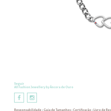
Seguir
All Fashion Jewellery by Âncora de Ouro
Responsabilidade
-
Guia de Tamanhos
-
Certificação
-
Livro de R