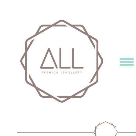
Carrinho
Identifique-Se
Quantidade de
Total:
produtos:
0,00
0
Continuar A Comprar
Esqueci-me da palavra-passe