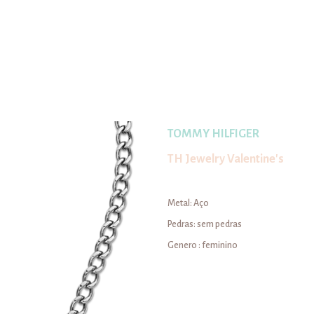
r
nta
TOMMY HILFIGER
TH Jewelry Valentine's
Metal: Aço
Pedras: sem pedras
Genero : feminino